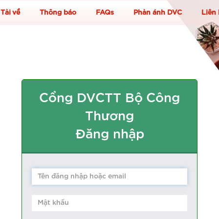
Tải về
Thông báo
FAQs
Phản ánh DVC
Liên
Cổng DVCTT Bộ Công
Thương
Đăng nhập